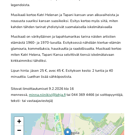
legendoista.
Musikaali kertoo Katri Helenan ja Tapani kansan uran alkuvaiheista ja
noususta suuriksi kansan suosikeiksi. Esitys kertoo myös siitä, miten
kahden tähden tarinat yhdistyivät suomalaisella iskelmätaivaalla
Musikaali on värikylläinen ja tapahtumarikas tarina näiden artistien
elämästä 1960- ja 1970-luvuilla. Esityksessä nähdään kiertue-elämän
glamouria, kommelluksia, hauskuutta ja raadollisuutta. Musikaali kertoo
miten Katri Helena, Tapani Kansa selvittivät tiensä iskelmätaivaan
kirkkaimmiksi tähdiksi.
Lipun hinta: jäsen 25 €, avec 45 €. Esityksen kesto: 2 tuntia ja 40
minuuttia. Luethan lisää sähköpostista.
Sitovat ilmoittautumiset 9.2.2026 klo 16
mennessä,
minna.niinikivi@lohja.fi
tai 044 369 4466 (ei soittopyyntöjä,
teksti- tai vastaajaviestejä)
+
−