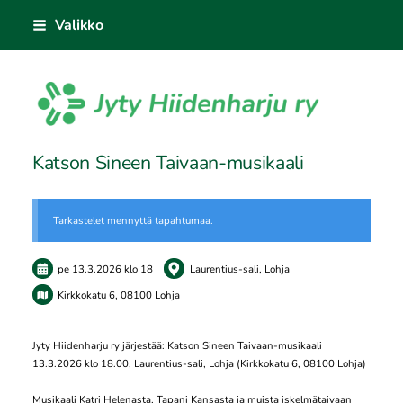
Siirry
Valikko
sivun
sisältöön
Sivuston etusivulle
Katson Sineen Taivaan-musikaali
Tarkastelet mennyttä tapahtumaa.
pe 13.3.2026
klo 18
Laurentius-sali, Lohja
Kirkkokatu 6, 08100 Lohja
Jyty Hiidenharju ry järjestää: Katson Sineen Taivaan-musikaali
13.3.2026 klo 18.00, Laurentius-sali, Lohja (Kirkkokatu 6, 08100 Lohja)
Musikaali Katri Helenasta, Tapani Kansasta ja muista iskelmätaivaan