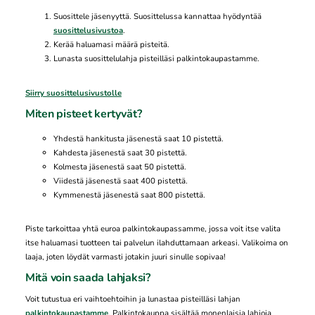
Suosittele jäsenyyttä. Suosittelussa kannattaa hyödyntää
suosittelusivustoa
.
Kerää haluamasi määrä pisteitä.
Lunasta suosittelulahja pisteilläsi palkintokaupastamme.
Siirry suosittelusivustolle
Miten pisteet kertyvät?
Yhdestä hankitusta jäsenestä saat 10 pistettä.
Kahdesta jäsenestä saat 30 pistettä.
Kolmesta jäsenestä saat 50 pistettä.
Viidestä jäsenestä saat 400 pistettä.
Kymmenestä jäsenestä saat 800 pistettä.
Piste tarkoittaa yhtä euroa palkintokaupassamme, jossa voit itse valita
itse haluamasi tuotteen tai palvelun ilahduttamaan arkeasi. Valikoima on
laaja, joten löydät varmasti jotakin juuri sinulle sopivaa!
Mitä voin saada lahjaksi?
Voit tutustua eri vaihtoehtoihin ja lunastaa pisteilläsi lahjan
palkintokaupastamme
. Palkintokauppa sisältää monenlaisia lahjoja