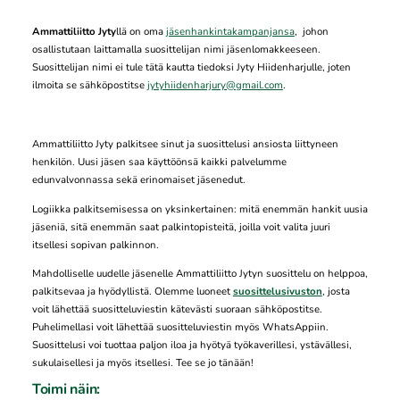
Ammattiliitto Jyty
llä on oma
jäsenhankintakampanjansa
, johon
osallistutaan laittamalla suosittelijan nimi jäsenlomakkeeseen.
Suosittelijan nimi ei tule tätä kautta tiedoksi Jyty Hiidenharjulle, joten
ilmoita se sähköpostitse
jytyhiidenharjury@gmail.com
.
Ammattiliitto Jyty palkitsee sinut ja suosittelusi ansiosta liittyneen
henkilön. Uusi jäsen saa käyttöönsä kaikki palvelumme
edunvalvonnassa sekä erinomaiset jäsenedut.
Logiikka palkitsemisessa on yksinkertainen: mitä enemmän hankit uusia
jäseniä, sitä enemmän saat palkintopisteitä, joilla voit valita juuri
itsellesi sopivan palkinnon.
Mahdolliselle uudelle jäsenelle Ammattiliitto Jytyn suosittelu on helppoa,
palkitsevaa ja hyödyllistä. Olemme luoneet
suosittelusivuston
, josta
voit lähettää suositteluviestin kätevästi suoraan sähköpostitse.
Puhelimellasi voit lähettää suositteluviestin myös WhatsAppiin.
Suosittelusi voi tuottaa paljon iloa ja hyötyä työkaverillesi, ystävällesi,
sukulaisellesi ja myös itsellesi. Tee se jo tänään!
Toimi näin: