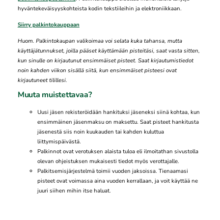
hyväntekeväisyyskohteista kodin tekstiileihin ja elektroniikkaan.
Siirry palkintokauppaan
Huom. Palkintokaupan valikoimaa voi selata kuka tahansa, mutta
käyttäjätunnukset, joilla pääset käyttämään pisteitäsi, saat vasta sitten,
kun sinulle on kirjautunut ensimmäiset pisteet.
Saat kirjautumistiedot
noin kahden viikon sisällä siitä, kun ensimmäiset pisteesi ovat
kirjautuneet tilillesi.
Muuta muistettavaa?
Uusi jäsen rekisteröidään hankituksi jäseneksi siinä kohtaa, kun
ensimmäinen jäsenmaksu on maksettu. Saat pisteet hankitusta
jäsenestä siis noin kuukauden tai kahden kuluttua
liittymispäivästä.
Palkinnot ovat verotuksen alaista tuloa eli ilmoitathan sivustolla
olevan ohjeistuksen mukaisesti tiedot myös verottajalle.
Palkitsemisjärjestelmä toimii vuoden jaksoissa. Tienaamasi
pisteet ovat voimassa aina vuoden kerrallaan, ja voit käyttää ne
juuri siihen mihin itse haluat.