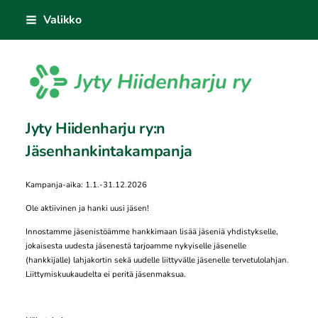
Siirry
Valikko
sivun
sisältöön
Sivuston etusivulle
Jyty Hiidenharju ry:n
Jäsenhankintakampanja
Kampanja-aika: 1.1.-31.12.2026
Ole aktiivinen ja hanki uusi jäsen!
Innostamme jäsenistöämme hankkimaan lisää jäseniä yhdistykselle,
jokaisesta uudesta jäsenestä tarjoamme nykyiselle jäsenelle
(hankkijalle) lahjakortin sekä uudelle liittyvälle jäsenelle tervetulolahjan.
Liittymiskuukaudelta ei peritä jäsenmaksua.