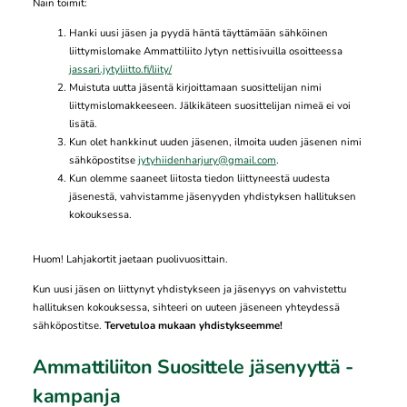
Näin toimit:
Hanki uusi jäsen ja pyydä häntä täyttämään sähköinen
liittymislomake Ammattiliito Jytyn nettisivuilla osoitteessa
jassari.jytyliitto.fi/liity/
Muistuta uutta jäsentä kirjoittamaan suosittelijan nimi
liittymislomakkeeseen. Jälkikäteen suosittelijan nimeä ei voi
lisätä.
Kun olet hankkinut uuden jäsenen, ilmoita uuden jäsenen nimi
sähköpostitse
jytyhiidenharjury@gmail.com
.
Kun olemme saaneet liitosta tiedon liittyneestä uudesta
jäsenestä, vahvistamme jäsenyyden yhdistyksen hallituksen
kokouksessa.
Huom! Lahjakortit jaetaan puolivuosittain.
Kun uusi jäsen on liittynyt yhdistykseen ja jäsenyys on vahvistettu
hallituksen kokouksessa, sihteeri on uuteen jäseneen yhteydessä
sähköpostitse.
Tervetuloa mukaan yhdistykseemme!
Ammattiliiton Suosittele jäsenyyttä -
kampanja