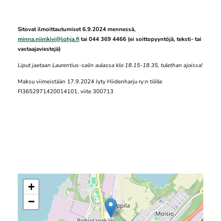
Sitovat ilmoittautumiset 6.9.2024 mennessä,
minna.niinikivi@lohja.fi
tai 044 369 4466 (ei soittopyyntöjä, teksti- tai
vastaajaviestejä)
Liput jaetaan Laurentius-salin aulassa klo 18.15-18.35, tulethan ajoissa!
Maksu viimeistään 17.9.2024 Jyty Hiidenharju ry:n tilille
FI3652971420014101, viite 300713
+
−