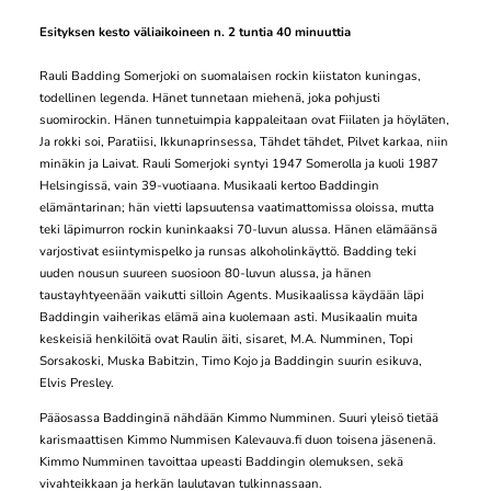
Esityksen kesto väliaikoineen n. 2 tuntia 40 minuuttia
Rauli Badding Somerjoki on suomalaisen rockin kiistaton kuningas,
todellinen legenda. Hänet tunnetaan miehenä, joka pohjusti
suomirockin. Hänen tunnetuimpia kappaleitaan ovat Fiilaten ja höyläten,
Ja rokki soi, Paratiisi, Ikkunaprinsessa, Tähdet tähdet, Pilvet karkaa, niin
minäkin ja Laivat. Rauli Somerjoki syntyi 1947 Somerolla ja kuoli 1987
Helsingissä, vain 39-vuotiaana. Musikaali kertoo Baddingin
elämäntarinan; hän vietti lapsuutensa vaatimattomissa oloissa, mutta
teki läpimurron rockin kuninkaaksi 70-luvun alussa. Hänen elämäänsä
varjostivat esiintymispelko ja runsas alkoholinkäyttö. Badding teki
uuden nousun suureen suosioon 80-luvun alussa, ja hänen
taustayhtyeenään vaikutti silloin Agents. Musikaalissa käydään läpi
Baddingin vaiherikas elämä aina kuolemaan asti. Musikaalin muita
keskeisiä henkilöitä ovat Raulin äiti, sisaret, M.A. Numminen, Topi
Sorsakoski, Muska Babitzin, Timo Kojo ja Baddingin suurin esikuva,
Elvis Presley.
Pääosassa Baddinginä nähdään Kimmo Numminen. Suuri yleisö tietää
karismaattisen Kimmo Nummisen Kalevauva.fi duon toisena jäsenenä.
Kimmo Numminen tavoittaa upeasti Baddingin olemuksen, sekä
vivahteikkaan ja herkän laulutavan tulkinnassaan.