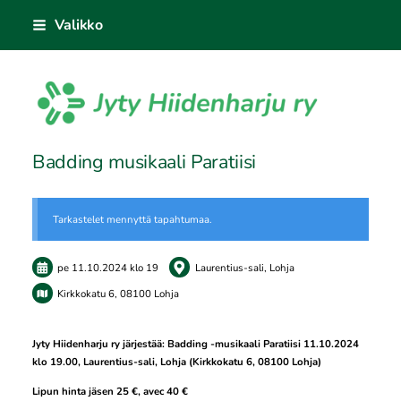
Siirry
Valikko
sivun
sisältöön
Sivuston etusivulle
Badding musikaali Paratiisi
Tarkastelet mennyttä tapahtumaa.
pe 11.10.2024
klo 19
Laurentius-sali, Lohja
Kirkkokatu 6, 08100 Lohja
Jyty Hiidenharju ry järjestää: Badding -musikaali Paratiisi 11.10.2024
klo 19.00, Laurentius-sali, Lohja (Kirkkokatu 6, 08100 Lohja)
Lipun hinta jäsen 25 €, avec 40 €