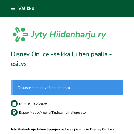
Siirry
Valikko
sivun
sisältöön
Sivuston etusivulle
Disney On Ice -seikkailu tien päällä -
esitys
Tarkastelet mennyttä tapahtumaa.
to-su
6.
–
9.2.2025
Espoo Metro Areena Tapiolan urheilupuisto
Jyty Hiidenharju tukee lippujen ostossa jäseniään Disney On Ice -