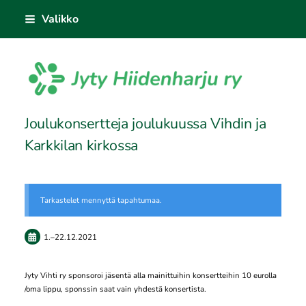
Siirry
Valikko
sivun
sisältöön
Sivuston etusivulle
Joulukonsertteja joulukuussa Vihdin ja
Karkkilan kirkossa
Tarkastelet mennyttä tapahtumaa.
1.
–
22.12.2021
Jyty Vihti ry sponsoroi jäsentä alla mainittuihin konsertteihin 10 eurolla
/oma lippu, sponssin saat vain yhdestä konsertista.