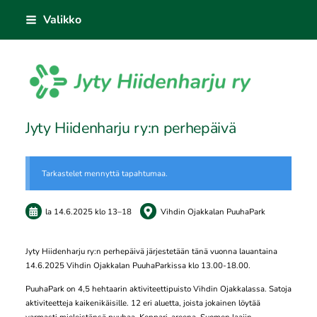
Siirry
Valikko
sivun
sisältöön
Sivuston etusivulle
Jyty Hiidenharju ry:n perhepäivä
Tarkastelet mennyttä tapahtumaa.
la 14.6.2025
klo 13
–
18
Vihdin Ojakkalan PuuhaPark
Jyty Hiidenharju ry:n perhepäivä järjestetään tänä vuonna lauantaina
14.6.2025 Vihdin Ojakkalan PuuhaParkissa klo 13.00-18.00.
PuuhaPark on 4,5 hehtaarin aktiviteettipuisto Vihdin Ojakkalassa. Satoja
aktiviteetteja kaikenikäisille. 12 eri aluetta, joista jokainen löytää