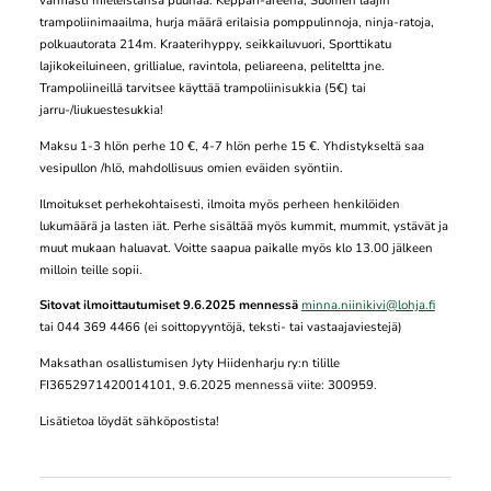
varmasti mieleistänsä puuhaa. Keppari-areena, Suomen laajin
trampoliinimaailma, hurja määrä erilaisia pomppulinnoja, ninja-ratoja,
polkuautorata 214m. Kraaterihyppy, seikkailuvuori, Sporttikatu
lajikokeiluineen, grillialue, ravintola, peliareena, peliteltta jne.
Trampoliineillä tarvitsee käyttää trampoliinisukkia (5€) tai
jarru-/liukuestesukkia!
Maksu 1-3 hlön perhe 10 €, 4-7 hlön perhe 15 €. Yhdistykseltä saa
vesipullon /hlö, mahdollisuus omien eväiden syöntiin.
Ilmoitukset perhekohtaisesti, ilmoita myös perheen henkilöiden
lukumäärä ja lasten iät. Perhe sisältää myös kummit, mummit, ystävät ja
muut mukaan haluavat. Voitte saapua paikalle myös klo 13.00 jälkeen
milloin teille sopii.
Sitovat ilmoittautumiset 9.6.2025 mennessä
minna.niinikivi@lohja.fi
tai 044 369 4466 (ei soittopyyntöjä, teksti- tai vastaajaviestejä)
Maksathan osallistumisen Jyty Hiidenharju ry:n tilille
FI3652971420014101, 9.6.2025 mennessä viite: 300959.
Lisätietoa löydät sähköpostista!