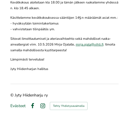
Kevätkokous aloitetaan klo 18.00 ja tämän jälkeen ruokailemme yhdessä
n. klo 18.45 alkaen.
Käsittelemme kevätkokouksessa sääntöjen 14§:n määräämät asiat mm.:
- hyväksytään toimintakertomus
- vahvistetaan tilinpäätös ym.
Sitovat ilmoittautumiset ja ateriavaihtoehto sekä mahdolliset ruoka-
aineallergiat viim. 10.5.2026 Mirja Ojalalle,
mirja.ojala@vihti.fi
. Ilmoita
samalla mahdollisesta kyytitarpeesta!
Lämpimästi tervetuloa!
Jyty Hiidenharjun hallitus
©
Jyty Hiidenharju ry
Evästeet
Tehty Yhdistysavaimella
Facebook
Instagram