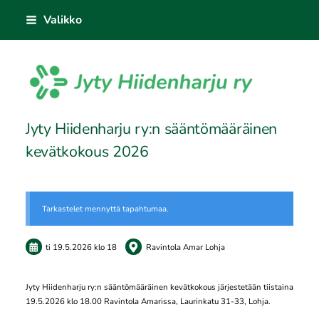
Siirry
Valikko
sivun
sisältöön
Sivuston etusivulle
Jyty Hiidenharju ry:n sääntömääräinen
kevätkokous 2026
Tarkastelet mennyttä tapahtumaa.
ti 19.5.2026
klo 18
Ravintola Amar Lohja
Jyty Hiidenharju ry:n sääntömääräinen kevätkokous järjestetään tiistaina
19.5.2026 klo 18.00 Ravintola Amarissa, Laurinkatu 31-33, Lohja.