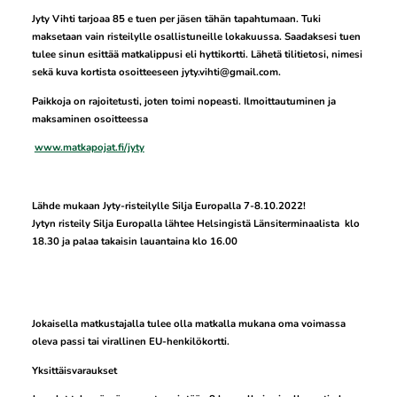
Jyty Vihti tarjoaa 85 e tuen per jäsen tähän tapahtumaan. Tuki
maksetaan vain risteilylle osallistuneille lokakuussa. Saadaksesi tuen
tulee sinun esittää matkalippusi eli hyttikortti. Lähetä tilitietosi, nimesi
sekä kuva kortista osoitteeseen jyty.vihti@gmail.com.
Paikkoja on rajoitetusti, joten toimi nopeasti. Ilmoittautuminen ja
maksaminen osoitteessa
www.matkapojat.fi/jyty
Lähde mukaan Jyty-risteilylle Silja Europalla 7-8.10.2022!
Jytyn risteily Silja Europalla lähtee Helsingistä Länsiterminaalista klo
18.30 ja palaa takaisin lauantaina klo 16.00
Jokaisella matkustajalla tulee olla matkalla mukana oma voimassa
oleva passi tai virallinen EU-henkilökortti.
Yksittäisvaraukset