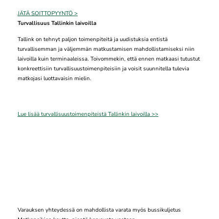
JÄTÄ SOITTOPYYNTÖ >
Turvallisuus Tallinkin laivoilla
Tallink on tehnyt paljon toimenpiteitä ja uudistuksia entistä
turvallisemman ja väljemmän matkustamisen mahdollistamiseksi niin
laivoilla kuin terminaaleissa. Toivommekin, että ennen matkaasi tutustut
konkreettisiin turvallisuustoimenpiteisiin ja voisit suunnitella tulevia
matkojasi luottavaisin mielin.
Lue lisää turvallisuustoimenpiteistä Tallinkin laivoilla >>
Varauksen yhteydessä on mahdollista varata myös bussikuljetus