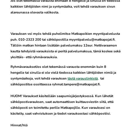
Jos olet tekemässä varausta enintään 8 hengelle ja sinulla on tiedossa
kaikkien lähtijöiden nimi ja syntymäaika, voit tehdä varauksen sivun
alareunassa olevasta valikosta.
Varauksen voi myös tehdä puhelimitse Matkapoikien myyntipalvelusta
puh. 010-2323 200 tai sähköpostilla myyntipalvelu@matkapojat.fi.
Tällöin matkan hintaan lisätään palvelumaksu 12eur. Nettivaraamon
kautta tehdyistä varauksista ei peritä palvelumaksua, tämä koskee sekä
yksittäis- että ryhmävarauksia.
RyhmävarauksetJos olet tekemässä varausta enemmän kuin 8
hengelle tai sinulla ei ole vielä tiedossa kaikkien lähtijöiden nimiä ja
syntymäaikoja, voit tehdä varauksen
tästä varauslinkistä,
tai
sähköpostitse osoitteessa ryhmat.tampere@matkapojat.fi.
HUOM! Varaukset käsitellään saapumisjärjestyksessä. Kun lähetät
sähköpostivarauksen, saat automaattisen kuittausviestin siitä, että
sähköposti on toimitettu perille Matkapojille. Kun varauksesi on
käsitelty, saat vahvistuksen ja tiedot varauksestasi sähköpostiisi.
Hinnat/hlö