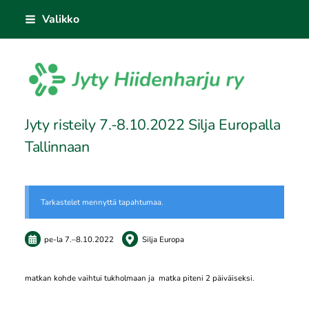
Siirry
Valikko
sivun
sisältöön
Sivuston etusivulle
Jyty risteily 7.-8.10.2022 Silja Europalla
Tallinnaan
Tarkastelet mennyttä tapahtumaa.
pe-la
7.
–
8.10.2022
Silja Europa
matkan kohde vaihtui tukholmaan ja matka piteni 2 päiväiseksi.