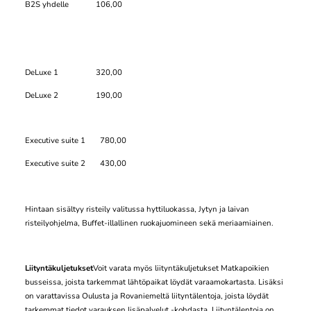
B2S yhdelle 106,00
DeLuxe 1 320,00
DeLuxe 2 190,00
Executive suite 1 780,00
Executive suite 2 430,00
Hintaan sisältyy risteily valitussa hyttiluokassa, Jytyn ja laivan
risteilyohjelma, Buffet-illallinen ruokajuomineen sekä meriaamiainen.
Liityntäkuljetukset
Voit varata myös liityntäkuljetukset Matkapoikien
busseissa, joista tarkemmat lähtöpaikat löydät varaamokartasta. Lisäksi
on varattavissa Oulusta ja Rovaniemeltä liityntälentoja, joista löydät
tarkemmat tiedot varauksen lisäpalvelut -kohdasta. Liityntälentoja on