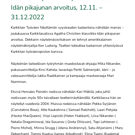
Idän pikajunan arvoitus, 12.11. –
31.12.2022
Karkkilan Työväen Näyttämön syyskauden tuotantona nähdään marras –
joulukuussa Karkkilasalissa Agatha Christien klassikko Idän pikajunan
arvoitus. Dekkarin näytelmäsovituksen on tehnyt amerikkalainen
näytelmäkirjailija Ken Ludwig. Teatteri toteuttaa tuotannon yhteistyössä
Karkkilan työväenopiston kanssa.
Näytelmän taiteellisen työryhmän muodostavat ohjaaja Mika Nikander,
pukusuunnittelija Kirsi Kahela, lavastaja Pertti Salmenjoki, ääni – ja
valosuunnittelija Jukka Raatikainen ja kampaaja-maskeeraaja Mari
Nurminen.
Etsivä Hercules Poirotin roolissa nähdään Kari Mäkilä, joka juhlii
roolissaan myös 50v taivaltaan teatterinäyttämöllä. Karkkilassa hän on
näytellyt vuodesta 2004. Muissa rooleissa nähdään Pekka Syrjänen
(Constatine Bouc), Atte Kaukolinna ( Samuel Ratchett), Lauri Pohjola
(Hector MacQueen), Virpi Lepistö (Helen Hubbart), Liisa Nikander (
Natalia Dragomirova), Ida Sosunov ( Greta Ohlsson), Topi Lehtonen (
Pierre Michel), Minna Snygg ( Jelena Andrennyi), Satu Ahjoniemi ( Mary
Debenham) ,Tommi Kuutsa (James Arbuthnot), Elina Tuomi (Kuolema)