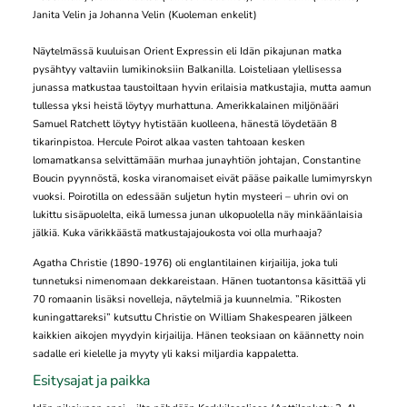
Janita Velin ja Johanna Velin (Kuoleman enkelit)
Näytelmässä kuuluisan Orient Expressin eli Idän pikajunan matka
pysähtyy valtaviin lumikinoksiin Balkanilla. Loisteliaan ylellisessa
junassa matkustaa taustoiltaan hyvin erilaisia matkustajia, mutta aamun
tullessa yksi heistä löytyy murhattuna. Amerikkalainen miljönääri
Samuel Ratchett löytyy hytistään kuolleena, hänestä löydetään 8
tikarinpistoa. Hercule Poirot alkaa vasten tahtoaan kesken
lomamatkansa selvittämään murhaa junayhtiön johtajan, Constantine
Boucin pyynnöstä, koska viranomaiset eivät pääse paikalle lumimyrskyn
vuoksi. Poirotilla on edessään suljetun hytin mysteeri – uhrin ovi on
lukittu sisäpuolelta, eikä lumessa junan ulkopuolella näy minkäänlaisia
jälkiä. Kuka värikkäästä matkustajajoukosta voi olla murhaaja?
Agatha Christie (1890-1976) oli englantilainen kirjailija, joka tuli
tunnetuksi nimenomaan dekkareistaan. Hänen tuotantonsa käsittää yli
70 romaanin lisäksi novelleja, näytelmiä ja kuunnelmia. ”Rikosten
kuningattareksi” kutsuttu Christie on William Shakespearen jälkeen
kaikkien aikojen myydyin kirjailija. Hänen teoksiaan on käännetty noin
sadalle eri kielelle ja myyty yli kaksi miljardia kappaletta.
Esitysajat ja paikka