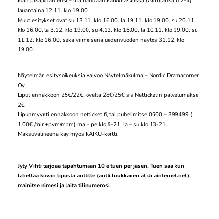
Idän pikajunan ensi – ilta nähdään Karkkilasalissa (Anttilankatu 2-4)
lauantaina 12.11. klo 19.00.
Muut esitykset ovat su 13.11. klo 16.00, la 19.11. klo 19.00, su 20.11.
klo 16.00, la 3.12. klo 19.00, su 4.12. klo 16.00, la 10.11. klo 19.00, su
11.12. klo 16.00, sekä viimeisenä uudenvuoden näytös 31.12. klo
19.00.
Näytelmän esitysoikeuksia valvoo Näytelmäkulma – Nordic Dramacorner
Oy.
Liput ennakkoon 25€/22€, ovelta 28€/25€ sis Netticketin palvelumaksu
2€.
Lipunmyynti ennakkoon netticket.fi, tai puhelimitse 0600 – 399499 (
1,00€ /min+pvm/mpm) ma – pe klo 9-21, la – su klo 13-21.
Maksuvälineenä käy myös KAIKU-kortti.
Jyty Vihti tarjoaa tapahtumaan 10 e tuen per jäsen. Tuen saa kun
lähettää kuvan lipusta anttille (antti.luukkanen ät dnainternet.net),
mainitse nimesi ja laita tilinumerosi.