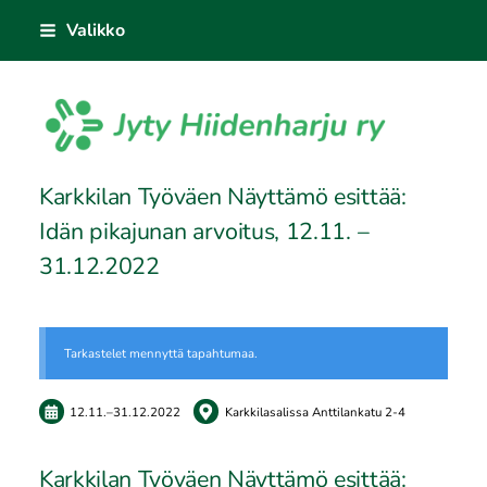
Siirry
Valikko
sivun
sisältöön
Sivuston etusivulle
Karkkilan Työväen Näyttämö esittää:
Idän pikajunan arvoitus, 12.11. –
31.12.2022
Tarkastelet mennyttä tapahtumaa.
12.11.
–
31.12.2022
Karkkilasalissa Anttilankatu 2-4
Karkkilan Työväen Näyttämö esittää: