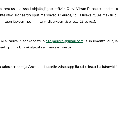
Laurentius -salissa Lohjalla järjestettävän Olavi Virran Punaiset lehdet
 yhteistyö. Konsertin liput maksavat 33 euroa/kpl ja lisäksi tulee maksu
en (tuen jälkeen lipun hinta yhdistyksen jäsenelle 23 euroa).
Aila Parikalle sähköpostilla
aila.parikka@gmail.com
. Kun ilmoittaudut, la
jeet lipun ja bussikuljetuksen maksamisesta.
 taloudenhoitaja Antti Luukkaselle whatsappilla tai tekstarilla kännykkäk