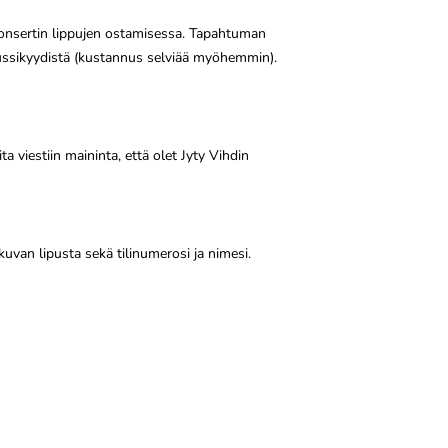
 -konsertin lippujen ostamisessa. Tapahtuman
 bussikyydistä (kustannus selviää myöhemmin).
ita viestiin maininta, että olet Jyty Vihdin
uvan lipusta sekä tilinumerosi ja nimesi.