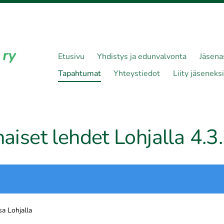
Etusivu
Yhdistys ja edunvalvonta
Jäsena
Tapahtumat
Yhteystiedot
Liity jäseneksi
naiset lehdet Lohjalla 4.
sa Lohjalla