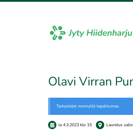
Siirry
sivun
sisältöön
Sivuston etusivulle
Olavi Virran Pu
Tarkastelet mennyttä tapahtumaa.
la 4.3.2023
klo 15
Lauretus salis