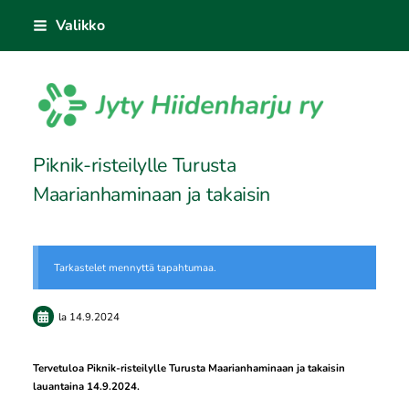
Siirry
Valikko
sivun
sisältöön
Sivuston etusivulle
Piknik-risteilylle Turusta
Maarianhaminaan ja takaisin
Tarkastelet mennyttä tapahtumaa.
la 14.9.2024
Tervetuloa Piknik-risteilylle Turusta Maarianhaminaan ja takaisin
lauantaina 14.9.2024.