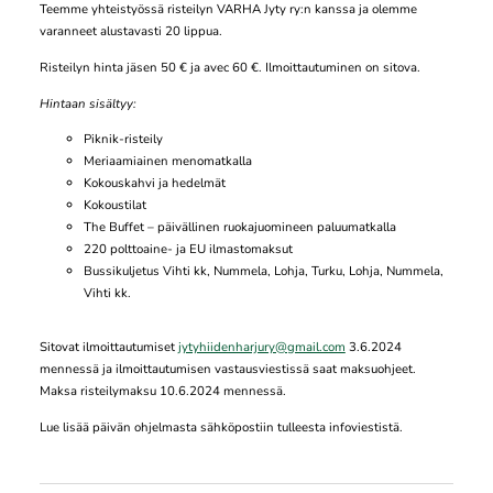
Teemme yhteistyössä risteilyn VARHA Jyty ry:n kanssa ja olemme
varanneet alustavasti 20 lippua.
Risteilyn hinta jäsen 50 € ja avec 60 €. Ilmoittautuminen on sitova.
Hintaan sisältyy:
Piknik-risteily
Meriaamiainen menomatkalla
Kokouskahvi ja hedelmät
Kokoustilat
The Buffet – päivällinen ruokajuomineen paluumatkalla
220 polttoaine- ja EU ilmastomaksut
Bussikuljetus Vihti kk, Nummela, Lohja, Turku, Lohja, Nummela,
Vihti kk.
Sitovat ilmoittautumiset
jytyhiidenharjury@gmail.com
3.6.2024
mennessä ja ilmoittautumisen vastausviestissä saat maksuohjeet.
Maksa risteilymaksu 10.6.2024 mennessä.
Lue lisää päivän ohjelmasta sähköpostiin tulleesta infoviestistä.