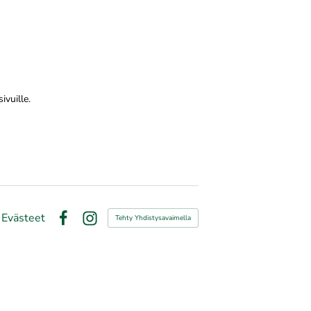
ivuille.
Evästeet
Tehty Yhdistysavaimella
Facebook
Instagram