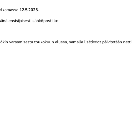
s alkamassa
12.5.2025.
nä ensisijaisesti sähköpostilla:
mökin varaamisesta toukokuun alussa, samalla lisätiedot päivitetään nettis