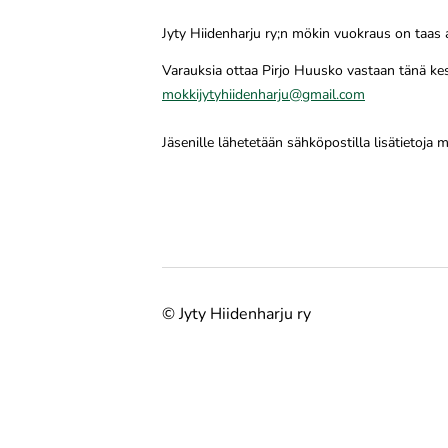
Jyty Hiidenharju ry;n mökin vuokraus on taa
Varauksia ottaa Pirjo Huusko vastaan tänä kesä
mokkijytyhiidenharju@gmail.com
Jäsenille lähetetään sähköpostilla lisätietoja 
©
Jyty Hiidenharju ry